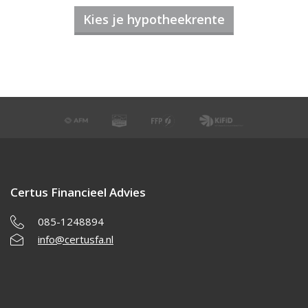
Kies je hypotheekrente
Certus Financieel Advies
085-1248894
info@certusfa.nl